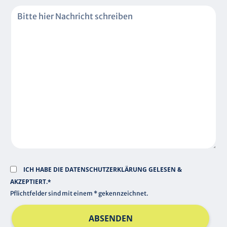
H
F
T
L
F
I
E
C
L
H
D
T
F
E
L
D
ICH HABE DIE
DATENSCHUTZERKLÄRUNG
GELESEN &
AKZEPTIERT.*
Pflichtfelder sind mit einem * gekennzeichnet.
ABSENDEN