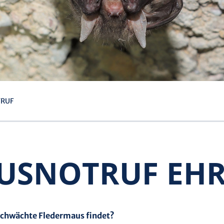
TRUF
AUS­NOTRUF EH
schwächte Fledermaus findet?