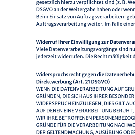
gesetzlich hierzu verpflichtet sind (z. B. W
DSGVO an der Weitergabe haben oder wenn 
Beim Einsatz von Auftragsverarbeitern ge
Auftragsverarbeitung weiter. Im Falle ei
Widerruf Ihrer Einwilligung zur Datenver
Viele Datenverarbeitungsvorgänge sind nur 
jederzeit widerrufen. Die Rechtmäßigkeit 
Widerspruchsrecht gegen die Datenerhebu
Direktwerbung (Art. 21 DSGVO)
WENN DIE DATENVERARBEITUNG AUF GRUNDL
GRÜNDEN, DIE SICH AUS IHRER BESONDE
WIDERSPRUCH EINZULEGEN; DIES GILT AU
AUF DENEN EINE VERARBEITUNG BERUHT,
WIR IHRE BETROFFENEN PERSONENBEZOGE
GRÜNDE FÜR DIE VERARBEITUNG NACHWEIS
DER GELTENDMACHUNG, AUSÜBUNG ODER 