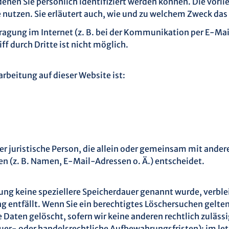
nen Sie persönlich identifiziert werden können. Die vorli
 nutzen. Sie erläutert auch, wie und zu welchem Zweck das
ragung im Internet (z. B. bei der Kommunikation per E-Mai
f durch Dritte ist nicht möglich.
arbeitung auf dieser Website ist:
der juristische Person, die allein oder gemeinsam mit ande
 (z. B. Namen, E-Mail-Adressen o. Ä.) entscheidet.
ung keine speziellere Speicherdauer genannt wurde, verbl
ng entfällt. Wenn Sie ein berechtigtes Löschersuchen gelte
Daten gelöscht, sofern wir keine anderen rechtlich zulässi
er- oder handelsrechtliche Aufbewahrungsfristen); im let