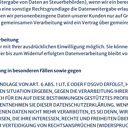
eitergabe von Daten an Steuerbehörden), wenn wir ein berecht
eine sonstige Rechtsgrundlage die Datenweitergabe erlau
ben wir personenbezogene Daten unserer Kunden nur auf Gr
ner gemeinsamen Verarbeitung wird ein Vertrag über gemei
arbeitung
mit Ihrer ausdrücklichen Einwilligung möglich. Sie können 
der bis zum Widerruf erfolgten Datenverarbeitung bleibt v
ng in besonderen Fällen sowie gegen
AGE VON ART. 6 ABS. 1 LIT. E ODER F DSGVO ERFOLGT, H
REN SITUATION ERGEBEN, GEGEN DIE VERARBEITUNG IHR
CH FÜR EIN AUF DIESE BESTIMMUNGEN GESTÜTZTES PROFIL
 ENTNEHMEN SIE DIESER DATENSCHUTZERKLÄRUNG. WENN
NEN DATEN NICHT MEHR VERARBEITEN, ES SEI DENN, 
EN, DIE IHRE INTERESSEN, RECHTE UND FREIHEITEN ÜB
VERTEIDIGUNG VON RECHTSANSPRÜCHEN (WIDERSPRUCH N