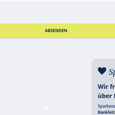
ABSENDEN
S
Wir f
über 
Sparkass
Bankleit